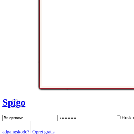
Spigo
Husk 
adgangskode?
Opret gratis