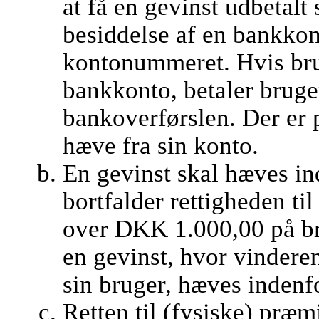
at få en gevinst udbetalt
besiddelse af en bankkont
kontonummeret. Hvis br
bankkonto, betaler bruge
bankoverførslen. Der er 
hæve fra sin konto.
En gevinst skal hæves ind
bortfalder rettigheden ti
over DKK 1.000,00 på br
en gevinst, hvor vindere
sin bruger, hæves indenf
Retten til (fysiske) præm