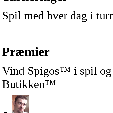
Spil med hver dag i tur
Præmier
Vind Spigos™ i spil og
Butikken™