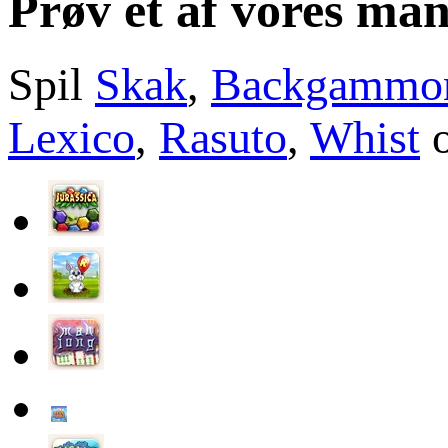
Prøv et af vores man
Spil
Skak
,
Backgammo
Lexico
,
Rasuto
,
Whist
o