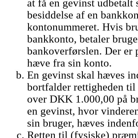
at få en gevinst udbetalt
besiddelse af en bankkont
kontonummeret. Hvis br
bankkonto, betaler bruge
bankoverførslen. Der er 
hæve fra sin konto.
En gevinst skal hæves ind
bortfalder rettigheden ti
over DKK 1.000,00 på br
en gevinst, hvor vindere
sin bruger, hæves indenf
Retten til (fysiske) præm