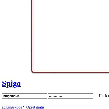
Spigo
Husk 
adgangskode?
Opret gratis