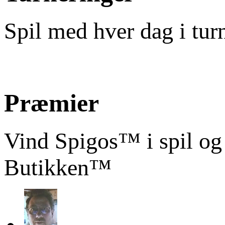
Spil med hver dag i tur
Præmier
Vind Spigos™ i spil og
Butikken™