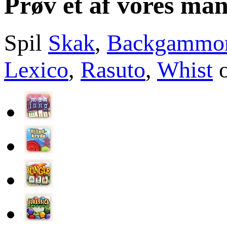
Prøv et af vores man
Spil
Skak
,
Backgammo
Lexico
,
Rasuto
,
Whist
o