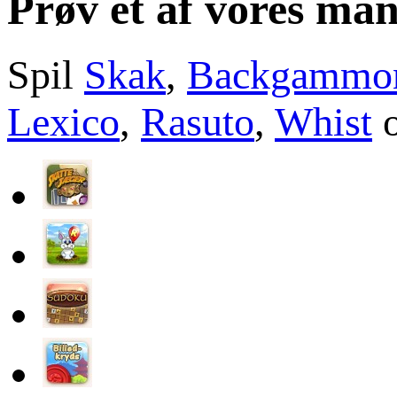
Prøv et af vores man
Spil
Skak
,
Backgammo
Lexico
,
Rasuto
,
Whist
o