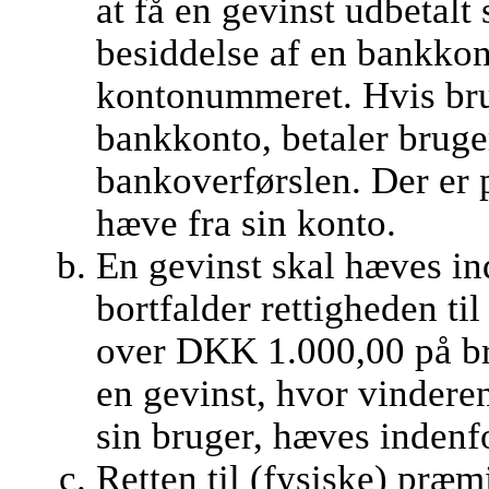
at få en gevinst udbetalt
besiddelse af en bankkont
kontonummeret. Hvis br
bankkonto, betaler bruge
bankoverførslen. Der er 
hæve fra sin konto.
En gevinst skal hæves ind
bortfalder rettigheden ti
over DKK 1.000,00 på br
en gevinst, hvor vindere
sin bruger, hæves indenf
Retten til (fysiske) præm