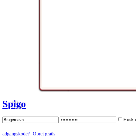
Spigo
Husk 
adgangskode?
Opret gratis