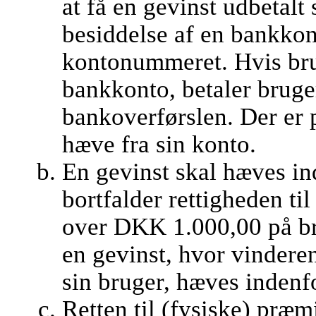
at få en gevinst udbetalt
besiddelse af en bankkont
kontonummeret. Hvis br
bankkonto, betaler bruge
bankoverførslen. Der er 
hæve fra sin konto.
En gevinst skal hæves ind
bortfalder rettigheden ti
over DKK 1.000,00 på br
en gevinst, hvor vindere
sin bruger, hæves indenf
Retten til (fysiske) præm