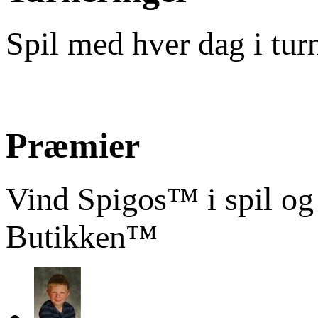
Spil med hver dag i tur
Præmier
Vind Spigos™ i spil og
Butikken™