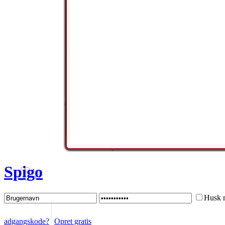
Spigo
Husk 
adgangskode?
Opret gratis