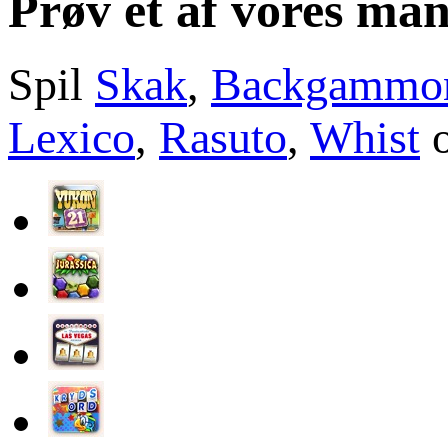
Prøv et af vores man
Spil
Skak
,
Backgammo
Lexico
,
Rasuto
,
Whist
o