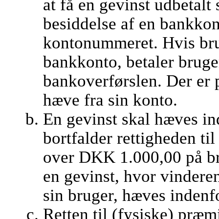
at få en gevinst udbetalt
besiddelse af en bankkont
kontonummeret. Hvis br
bankkonto, betaler bruge
bankoverførslen. Der er 
hæve fra sin konto.
En gevinst skal hæves ind
bortfalder rettigheden ti
over DKK 1.000,00 på br
en gevinst, hvor vindere
sin bruger, hæves indenf
Retten til (fysiske) præm