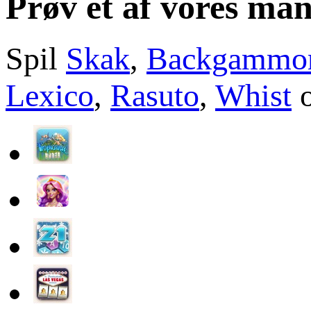
Prøv et af vores man
Spil
Skak
,
Backgammo
Lexico
,
Rasuto
,
Whist
o