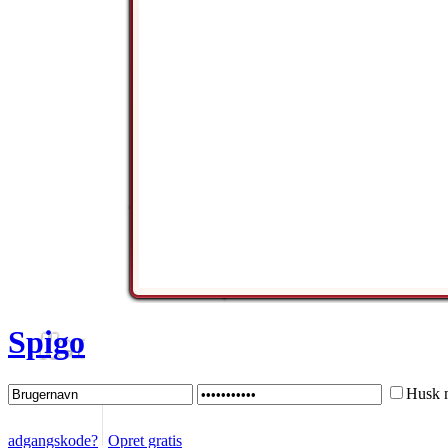
Spigo
Husk 
adgangskode?
Opret gratis