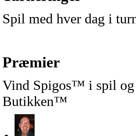
Spil med hver dag i tur
Præmier
Vind Spigos™ i spil og
Butikken™